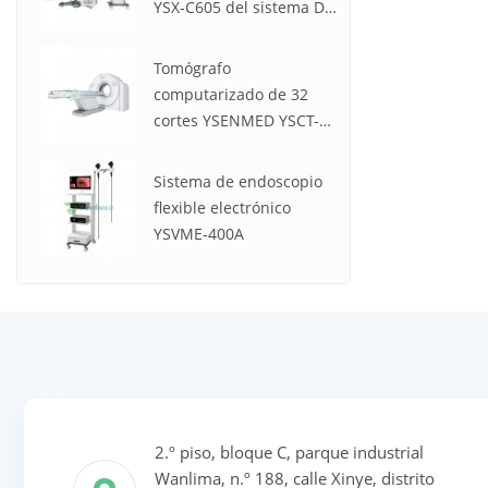
YSX-C605 del sistema DR
médico
Tomógrafo
computarizado de 32
cortes YSENMED YSCT-
32P Spectrum CT
Sistema de endoscopio
flexible electrónico
YSVME-400A
2.º piso, bloque C, parque industrial
Wanlima, n.º 188, calle Xinye, distrito