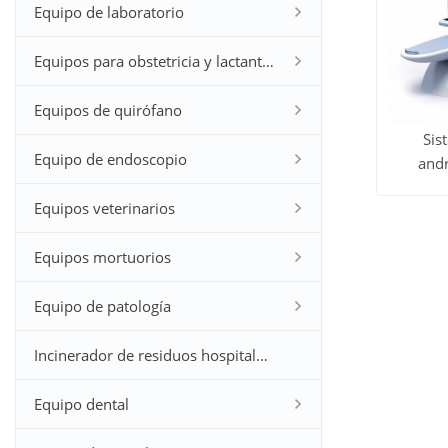
Equipo de laboratorio
Equipos para obstetricia y lactantes
Equipos de quirófano
Sis
Equipo de endoscopio
andr
Ver to
dis
Equipos veterinarios
(YSSW3
los
traba
Equipos mortuorios
andr
produc
dis
Equipo de patología
Incinerador de residuos hospitalarios
Equipo dental