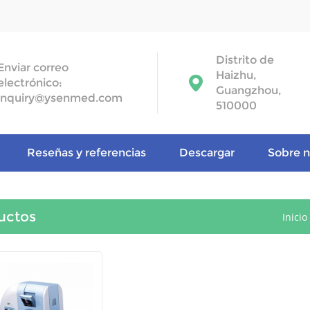
Distrito de
Enviar correo
Haizhu,
electrónico:
Guangzhou,
inquiry@ysenmed.com
510000
Reseñas y referencias
Descargar
Sobre n
uctos
Inicio