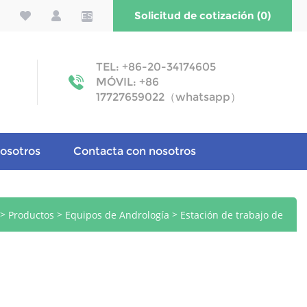
Solicitud de cotización (0)
ES
TEL: +86-20-34174605
MÓVIL: +86
17727659022（whatsapp）
osotros
Contacta con nosotros
>
>
>
Productos
Equipos de Andrología
Estación de trabajo de
andrología