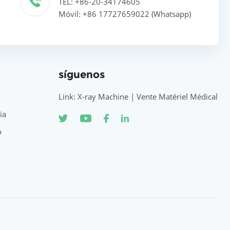
TEL: +86-20-34174605
Móvil: +86 17727659022 (Whatsapp)
síguenos
Link: X-ray Machine | Vente Matériel Médical
ia
o