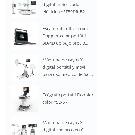
digital motorizado
eléctrico YSF50DR-B2
YSENMED de 50 kW y
630 mA
Escáner de ultrasonido
Doppler color portátil
3D/4D de bajo precio
YSB-M30
Máquina de rayos X
digital portátil y móvil
para uso médico de 5,6
kW y 100 mA YSX056-PE
(YSF056DR-A)
Ecógrafo portátil Doppler
color YSB-S7
Máquina de rayos X
digital con arco en C