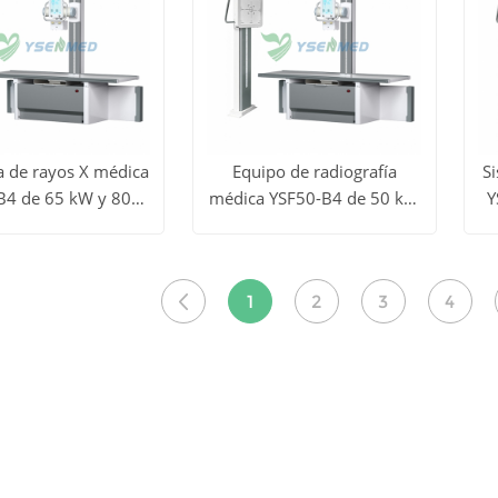
 de rayos X médica
Equipo de radiografía
S
B4 de 65 kW y 800
médica YSF50-B4 de 50 kW
Y
dos
Ver todos
V
mA
y 630 mA
Obtener
Obtener
los
precio
precio
1
2
3
4
tos
productos
p