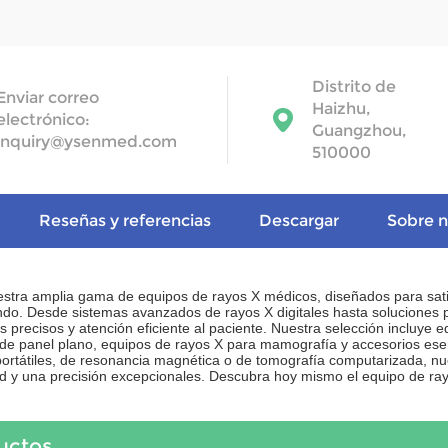
Distrito de
Enviar correo
Haizhu,
electrónico:
Guangzhou,
inquiry@ysenmed.com
510000
Reseñas y referencias
Descargar
Sobre n
estra amplia gama de equipos de rayos X médicos, diseñados para satis
ndo. Desde sistemas avanzados de rayos X digitales hasta soluciones p
s precisos y atención eficiente al paciente. Nuestra selección incluye 
 de panel plano, equipos de rayos X para mamografía y accesorios ese
ortátiles, de resonancia magnética o de tomografía computarizada, nu
ad y una precisión excepcionales. Descubra hoy mismo el equipo de ray
uctos