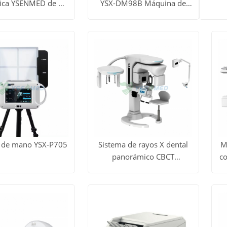
ica YSENMED de 50
YSX-DM98B Máquina de
dos
Ver todos
Ver 
30 mA YSF50DR-B1
rayos X para mamografía
Obtener
Obtener
digital
los
l
precio
precio
tos
productos
prod
 de mano YSX-P705
Sistema de rayos X dental
M
panorámico CBCT
co
dos
Ver todos
V
YSX1005R
Obtener
Obtener
los
precio
precio
tos
productos
p