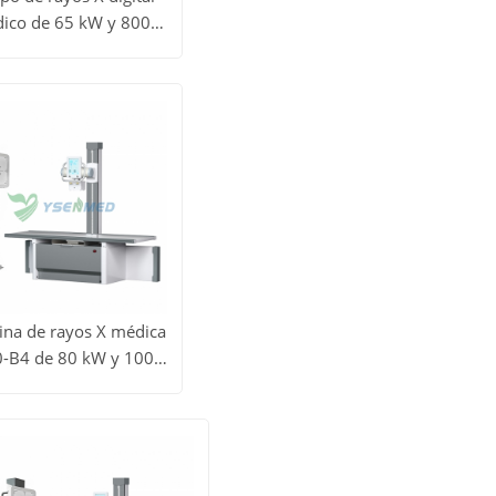
ico de 65 kW y 800
todos
 modelo YSF65DR-B4
Obtener
os
precio
uctos
na de rayos X médica
0-B4 de 80 kW y 1000
todos
mA
Obtener
os
precio
uctos