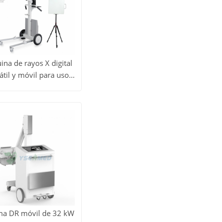
na de rayos X digital
átil y móvil para uso
todos
ico de 5,6 kW y 100
Obtener
SX056-PE (YSF056DR-
os
A)
precio
uctos
ma DR móvil de 32 kW