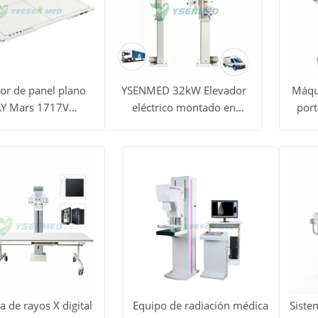
or de panel plano
YSENMED 32kW Elevador
Máqui
AY Mars 1717V
eléctrico montado en
port
dos
Ver todos
Ver 
brico de tamaño de
vehículo, máquina de rayos
méd
Obtener
Obtener
de 17 x 17 pulgadas
X digital YSX-CZ32A
mA Y
los
l
precio
precio
tos
productos
prod
 de rayos X digital
Equipo de radiación médica
Siste