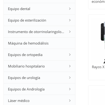
económ
Ver to
kW y 6
Equipo dental
los
Equipo de esterilización
produc
Instrumento de otorrinolaringología
Máquina de hemodiálisis
Equipos de ortopedia
Mobiliario hospitalario
Rayos X
Ver to
Equipos de urología
los
Equipos de Andrología
produc
Láser médico