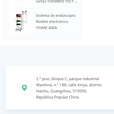
cortes YSENMED YSCT-
32P Spectrum CT
Sistema de endoscopio
flexible electrónico
YSVME-400A
2.º piso, bloque C, parque industrial
Wanlima, n.º 188, calle Xinye, distrito
Haizhu, Guangzhou, 510000,
República Popular China