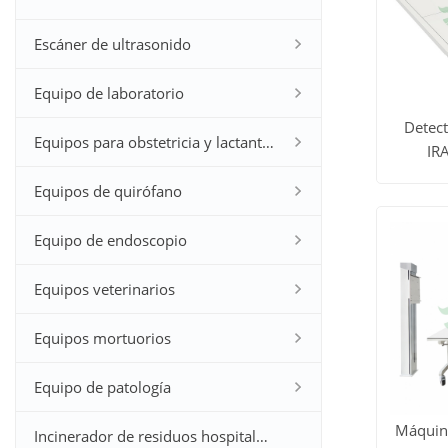
Escáner de ultrasonido
Equipo de laboratorio
Detect
Equipos para obstetricia y lactantes
IR
Ver to
inalám
Equipos de quirófano
casete 
los
Equipo de endoscopio
produc
Equipos veterinarios
Equipos mortuorios
Equipo de patología
Máquina
Incinerador de residuos hospitalarios