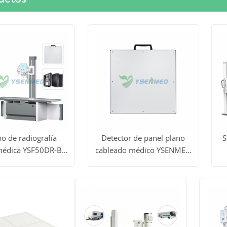
o de radiografía
Detector de panel plano
S
 médica YSF50DR-B4
cableado médico YSENMED
dos
Ver todos
V
50 kW y 630 mA
YSFPD4343R
Y
Obtener
Obtener
los
precio
precio
tos
productos
p