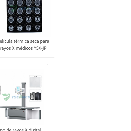
elícula térmica seca para
rayos X médicos YSX-JP
er todos
Obtener
los
precio
roductos
po de rayos X digital