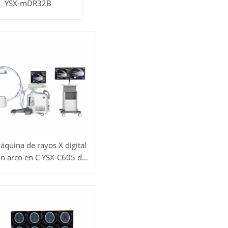
YSX-mDR32B
todos
Obtener
os
precio
uctos
áquina de rayos X digital
n arco en C YSX-C605 del
er todos
sistema DR médico
Obtener
los
precio
roductos