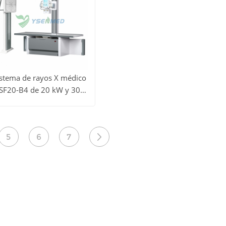
istema de rayos X médico
SF20-B4 de 20 kW y 300
er todos
mA
Obtener
los
precio
5
6
7
roductos