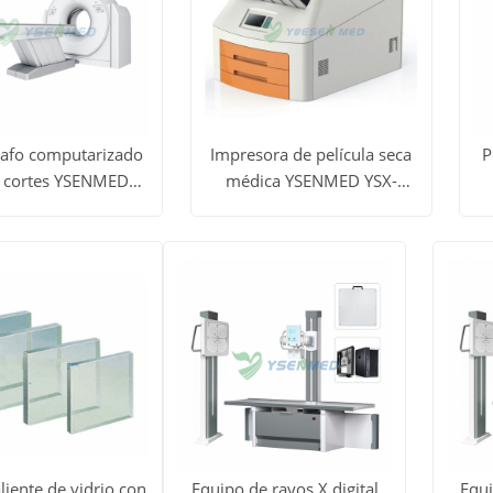
afo computarizado
Impresora de película seca
P
 cortes YSENMED
médica YSENMED YSX-
dos
Ver todos
V
32P Spectrum CT
430DY
Obtener
Obtener
los
precio
precio
tos
productos
p
liente de vidrio con
Equipo de rayos X digital
Equi