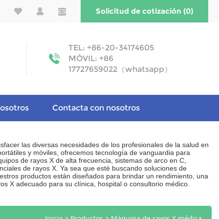
Solicitud de cotización (0)
ES
TEL: +86-20-34174605
MÓVIL: +86
17727659022（whatsapp）
osotros
Contacta con nosotros
facer las diversas necesidades de los profesionales de la salud en
ortátiles y móviles, ofrecemos tecnología de vanguardia para
equipos de rayos X de alta frecuencia, sistemas de arco en C,
nciales de rayos X. Ya sea que esté buscando soluciones de
estros productos están diseñados para brindar un rendimiento, una
os X adecuado para su clínica, hospital o consultorio médico.
>
>
Inicio
Productos
Máquina de rayos X médica