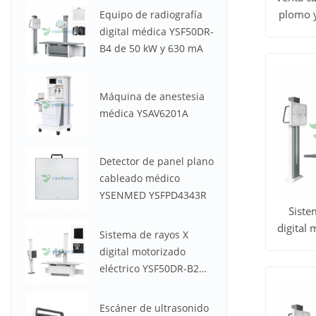
plomo y
Equipo de radiografía
Ver to
ra
digital médica YSF50DR-
B4 de 50 kW y 630 mA
los
produc
Máquina de anestesia
médica YSAV6201A
Detector de panel plano
cableado médico
YSENMED YSFPD4343R
Siste
digital
Sistema de rayos X
Ver to
de 
digital motorizado
eléctrico YSF50DR-B2
los
YSENMED de 50 kW y
produc
630 mA
Escáner de ultrasonido