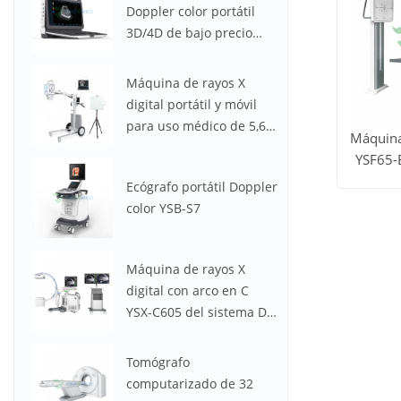
Doppler color portátil
3D/4D de bajo precio
YSB-M30
Máquina de rayos X
digital portátil y móvil
para uso médico de 5,6
Máquina
kW y 100 mA YSX056-PE
YSF65-
(YSF056DR-A)
Ver to
Ecógrafo portátil Doppler
color YSB-S7
los
produc
Máquina de rayos X
digital con arco en C
YSX-C605 del sistema DR
médico
Tomógrafo
computarizado de 32