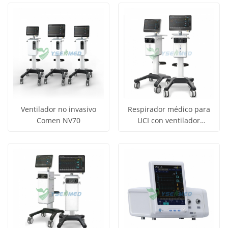
precio
precio
los
los
productos
productos
Ventilador no invasivo
Respirador médico para
Comen NV70
UCI con ventilador
Obtener
Obtener
COMEN V5
Ver todos
Ver todos
precio
precio
los
los
productos
productos