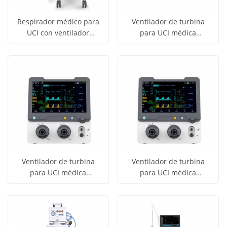
Respirador médico para
Ventilador de turbina
UCI con ventilador
para UCI médica
Obtener
Obtener
COMEN V8
hospitalaria YSAV-T80
Ver todos
Ver todos
precio
precio
los
los
productos
productos
Ventilador de turbina
Ventilador de turbina
para UCI médica
para UCI médica
Obtener
Obtener
hospitalaria YSAV-T60
hospitalaria YSAV-T50
Ver todos
Ver todos
precio
precio
los
los
productos
productos