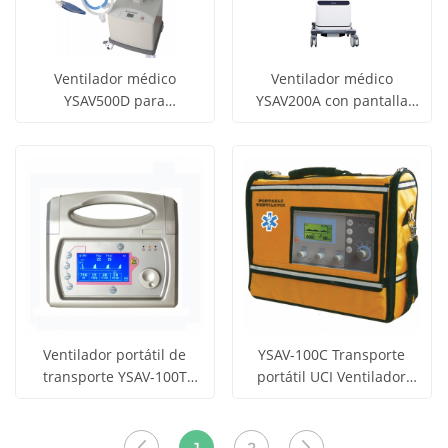
Ventilador médico
Ventilador médico
YSAV500D para
YSAV200A con pantalla
Obtener
Obtener
ventilación de UCI NICU
LCD de 10 pulgadas
Ver todos
Ver todos
con compresor de AIRE
precio
precio
los
los
productos
productos
Ventilador portátil de
YSAV-100C Transporte
transporte YSAV-100T
portátil UCI Ventilador
Obtener
Obtener
para primeros auxilios en
para primeros auxilios
Ver todos
Ver todos
ambulancias
precio
precio
los
los