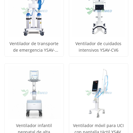
Ventilador de transporte
Ventilador de cuidados
de emergencia YSAV-
intensivos YSAV-CV6
Obtener
Obtener
SH120 Ventilador no
Ver todos
Ver todos
magnético para
precio
precio
los
los
resonancia magnética
productos
productos
Ventilador infantil
Ventilador móvil para UCI
neonatal de alta
con pantalla táctil YSAV-