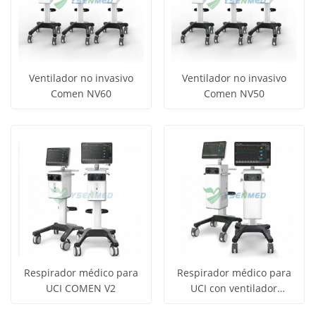
Ventilador no invasivo
Ventilador no invasivo
Comen NV60
Comen NV50
Obtener
Obtener
Ver todos
Ver todos
precio
precio
los
los
productos
productos
Respirador médico para
Respirador médico para
UCI COMEN V2
UCI con ventilador
Obtener
Obtener
COMEN V6
Ver todos
Ver todos