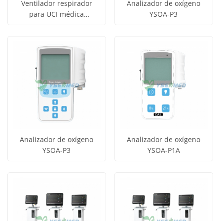
Ventilador respirador
Analizador de oxígeno
para UCI médica
YSOA-P3
Obtener
Obtener
YSAV3010
Ver todos
Ver todos
precio
precio
los
los
productos
productos
Analizador de oxígeno
Analizador de oxígeno
YSOA-P3
YSOA-P1A
Obtener
Obtener
Ver todos
Ver todos
precio
precio
los
los
productos
productos