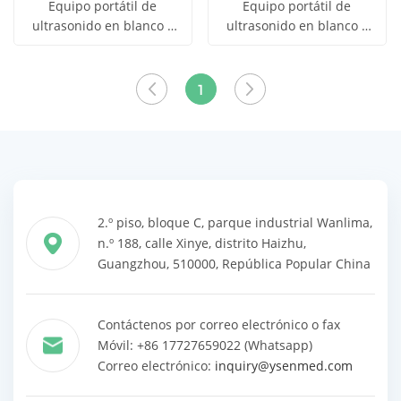
Equipo portátil de
Equipo portátil de
ultrasonido en blanco y
ultrasonido en blanco y
Obtener
Obtener
negro YSB-MU15
negro YSB-MU15
Ver todos
Ver todos
precio
precio
los
los
1
productos
productos
2.º piso, bloque C, parque industrial Wanlima,
n.º 188, calle Xinye, distrito Haizhu,
Guangzhou, 510000, República Popular China
Contáctenos por correo electrónico o fax
Móvil: +86 17727659022 (Whatsapp)
Correo electrónico:
inquiry@ysenmed.com