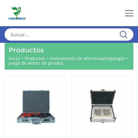
Productos
>
>
>
Inicio
Productos
Instrumento de otorrinolaringología
Juego de lentes de prueba