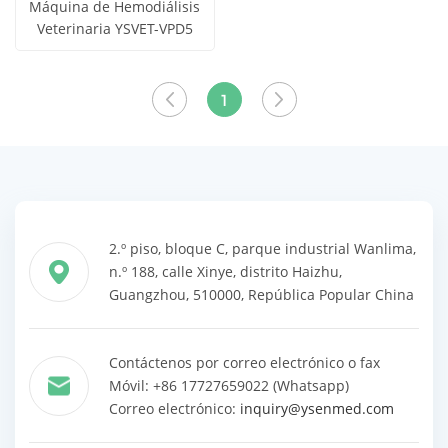
Máquina de Hemodiálisis
Veterinaria YSVET-VPD5
Obtener
Ver todos
precio
los
1
productos
2.º piso, bloque C, parque industrial Wanlima,
n.º 188, calle Xinye, distrito Haizhu,
Guangzhou, 510000, República Popular China
Contáctenos por correo electrónico o fax
Móvil: +86 17727659022 (Whatsapp)
Correo electrónico:
inquiry@ysenmed.com