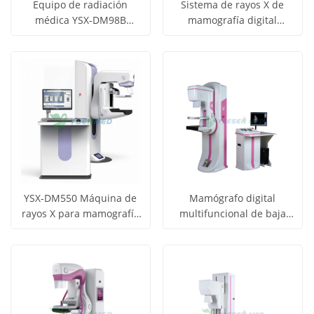
Equipo de radiación
Sistema de rayos X de
médica YSX-DM98B
mamografía digital
Obtener
Obtener
Máquina de rayos X para
médica YSX-DM98D
Ver todos
Ver todos
mamografía digital
precio
precio
los
los
productos
productos
YSX-DM550 Máquina de
Mamógrafo digital
rayos X para mamografía
multifuncional de baja
Obtener
Obtener
médica
dosis YSX-DM600
Ver todos
Ver todos
precio
precio
los
los
productos
productos