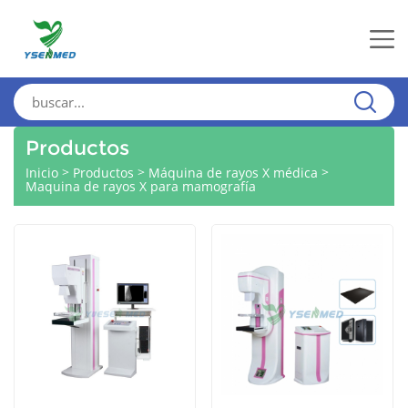
Productos
>
>
>
Inicio
Productos
Máquina de rayos X médica
Maquina de rayos X para mamografía