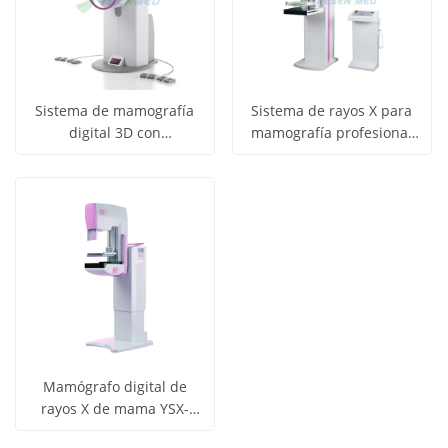
Sistema de mamografía
Sistema de rayos X para
digital 3D con
mamografía profesional
Obtener
Obtener
tomosíntesis mamaria
de alta frecuencia
Ver todos
Ver todos
YSX-DM300A
YSX980B
precio
precio
los
los
productos
productos
Mamógrafo digital de
rayos X de mama YSX-
Obtener
M300
Ver todos