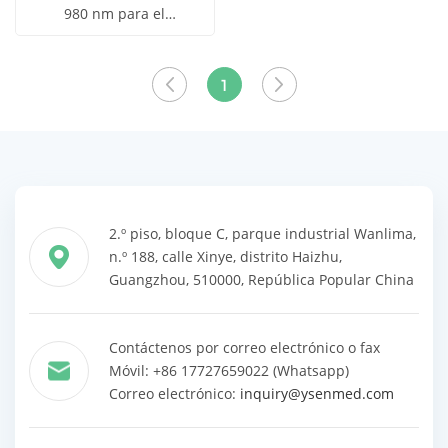
980 nm para el
Obtener
tratamiento de hongos en
Ver todos
las uñas. Terapia
precio
los
podológica láser.
1
productos
2.º piso, bloque C, parque industrial Wanlima,
n.º 188, calle Xinye, distrito Haizhu,
Guangzhou, 510000, República Popular China
Contáctenos por correo electrónico o fax
Móvil: +86 17727659022 (Whatsapp)
Correo electrónico:
inquiry@ysenmed.com