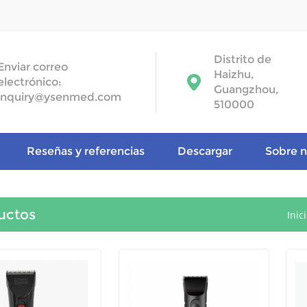
Distrito de
Enviar correo
Haizhu,
electrónico:
Guangzhou,
inquiry@ysenmed.com
510000
Reseñas y referencias
Descargar
Sobre n
uctos
Inic