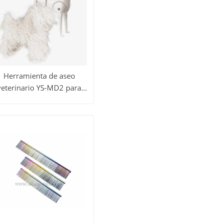
Herramienta de aseo
veterinario YS-MD2 para
er todos
erros de tamaño mediano
Obtener
los
precio
roductos