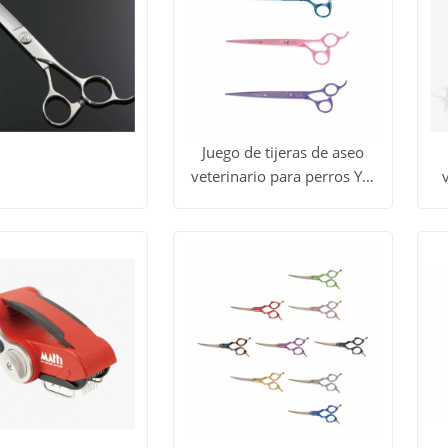
Juego de tijeras de aseo
veterinario para perros YS-
dos
Ver todos
V
C4
p
Obtener
Obtener
los
precio
precio
tos
productos
p