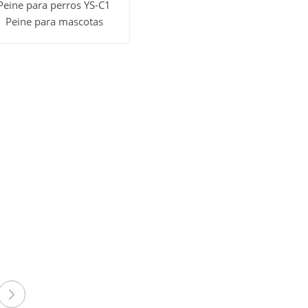
Peine para perros YS-C1
Peine para mascotas
er todos
Obtener
los
precio
roductos