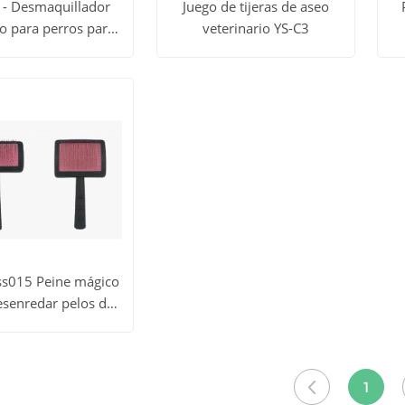
 - Desmaquillador
Juego de tijeras de aseo
co para perros para
veterinario YS-C3
dos
Ver todos
V
uería veterinaria
Obtener
Obtener
los
precio
precio
tos
productos
p
ss015 Peine mágico
esenredar pelos de
dos
mascotas
Obtener
precio
1
tos