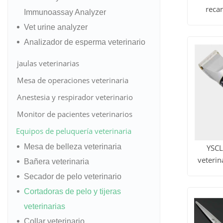
reca
Immunoassay Analyzer
Ver to
Vet urine analyzer
los
Analizador de esperma veterinario
produc
jaulas veterinarias
Mesa de operaciones veterinaria
Anestesia y respirador veterinario
Monitor de pacientes veterinarios
Equipos de peluquería veterinaria
Mesa de belleza veterinaria
YSCL
veterin
Bañera veterinaria
Ver to
Secador de pelo veterinario
los
Cortadoras de pelo y tijeras
veterinarias
produc
Collar veterinario