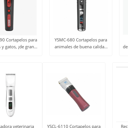
90 Cortapelos para
YSMC-680 Cortapelos para
 y gatos, ¡de gran
animales de buena calidad
de
dos
Ver todos
V
venta!
y precio
c
Obtener
Obtener
los
precio
precio
tos
productos
p
adora veterinaria
YSCL-6110 Cortapelos para
Rec