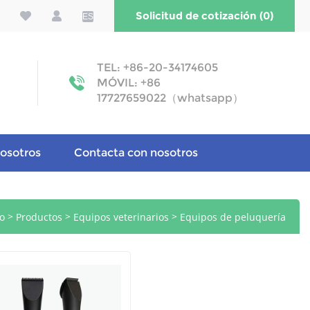
Solicitud de cotización (0)
ES
TEL: +86-20-34174605
MÓVIL: +86
17727659022（whatsapp）
osotros
Contacta con nosotros
>
>
>
io
Productos
Equipos veterinarios
Equipos de peluquería
>
veterinaria
Cortadoras de pelo y tijeras veterinarias