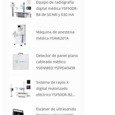
Equipo de radiografía
digital médica YSF50DR-
B4 de 50 kW y 630 mA
Máquina de anestesia
médica YSAV6201A
Detector de panel plano
cableado médico
YSENMED YSFPD4343R
Sistema de rayos X
digital motorizado
eléctrico YSF50DR-B2
YSENMED de 50 kW y
630 mA
Escáner de ultrasonido