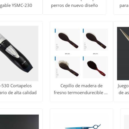
rgable YSMC-230
perros de nuevo diseño
para
dos
Ver todos
Ver 
Obtener
Obtener
los
l
precio
precio
tos
productos
prod
-530 Cortapelos
Cepillo de madera de
Juego
ario de alta calidad
fresno termoendurecible de
de as
dos
Ver todos
Ver 
alta calidad YSBR-200
Obtener
Obtener
los
l
precio
precio
tos
productos
prod