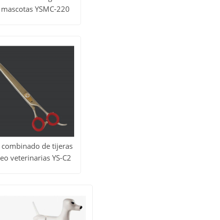
 mascotas YSMC-220
todos
Obtener
os
precio
uctos
 combinado de tijeras
eo veterinarias YS-C2
todos
Obtener
os
precio
uctos