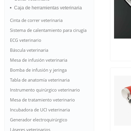
Caja de herramientas veterinaria
Cinta de correr veterinaria
Sistema de calentamiento para cirugía
veterinaria
ECG veterinario
Báscula veterinaria
Ver to
Mesa de infusión veterinaria
los
Bomba de infusión y jeringa
veterinaria
Tabla de anatomía veterinaria
produc
Instrumento quirúrgico veterinario
Mesa de tratamiento veterinario
Incubadora de UCI veterinaria
Generador electroquirúrgico
veterinario
Láseres veterinarios