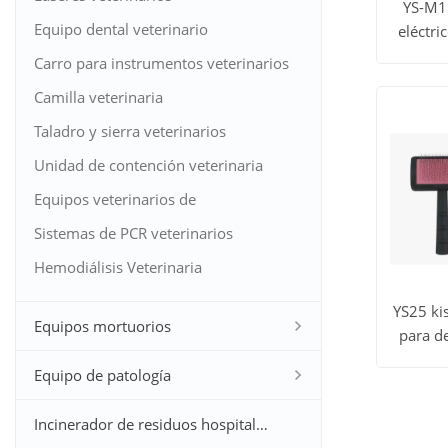
YS-M1
Equipo dental veterinario
eléctri
Ver to
peluq
Carro para instrumentos veterinarios
los
Camilla veterinaria
produc
Taladro y sierra veterinarios
Unidad de contención veterinaria
Equipos veterinarios de
otorrinolaringología
Sistemas de PCR veterinarios
Hemodiálisis Veterinaria
YS25 ki
Equipos mortuorios
para d
Ver to
Equipo de patología
los
Incinerador de residuos hospitalarios
produc