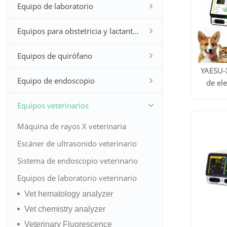
Equipo de laboratorio
Equipos para obstetricia y lactantes
Equipos de quirófano
YAESU-
Equipo de endoscopio
de el
Ver to
se
Equipos veterinarios
veter
los
Máquina de rayos X veterinaria
produc
Escáner de ultrasonido veterinario
Sistema de endoscopio veterinario
Equipos de laboratorio veterinario
Vet hematology analyzer
Vet chemistry analyzer
Veterinary Fluorescence