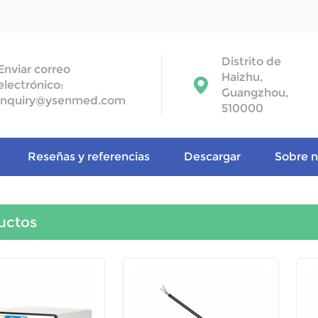
Distrito de
Enviar correo
Haizhu,
electrónico:
Guangzhou,
inquiry@ysenmed.com
510000
Reseñas y referencias
Descargar
Sobre n
uctos