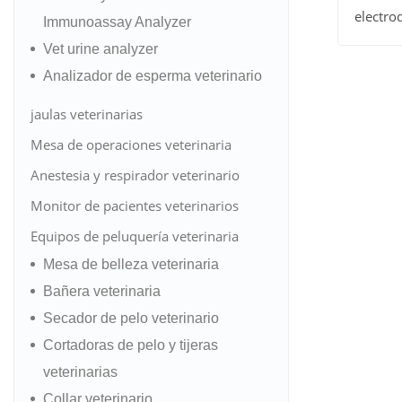
electro
Immunoassay Analyzer
Ver to
veter
Vet urine analyzer
veteri
los
Analizador de esperma veterinario
produc
jaulas veterinarias
Mesa de operaciones veterinaria
Anestesia y respirador veterinario
Monitor de pacientes veterinarios
Equipos de peluquería veterinaria
Mesa de belleza veterinaria
Bañera veterinaria
Secador de pelo veterinario
Cortadoras de pelo y tijeras
veterinarias
Collar veterinario