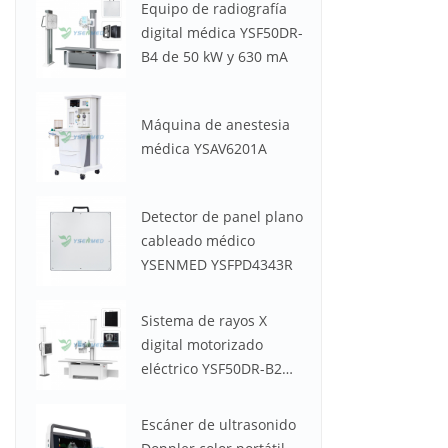
Equipo de radiografía
digital médica YSF50DR-
B4 de 50 kW y 630 mA
Máquina de anestesia
médica YSAV6201A
Detector de panel plano
cableado médico
YSENMED YSFPD4343R
Sistema de rayos X
digital motorizado
eléctrico YSF50DR-B2
YSENMED de 50 kW y
630 mA
Escáner de ultrasonido