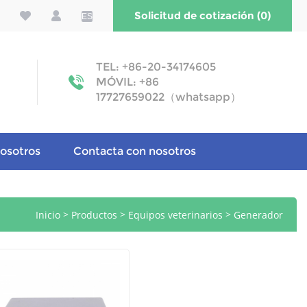
Solicitud de cotización (0)
ES
TEL: +86-20-34174605
MÓVIL: +86
17727659022（whatsapp）
osotros
Contacta con nosotros
>
>
>
Inicio
Productos
Equipos veterinarios
Generador
electroquirúrgico veterinario