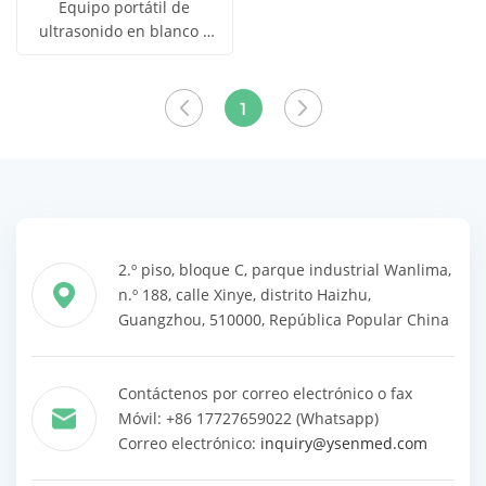
Equipo portátil de
ultrasonido en blanco y
Obtener
negro YSB-MU15
Ver todos
precio
los
1
productos
2.º piso, bloque C, parque industrial Wanlima,
n.º 188, calle Xinye, distrito Haizhu,
Guangzhou, 510000, República Popular China
Contáctenos por correo electrónico o fax
Móvil: +86 17727659022 (Whatsapp)
Correo electrónico:
inquiry@ysenmed.com