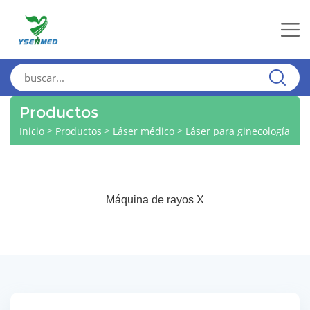
Productos
>
>
>
Inicio
Productos
Láser médico
Láser para ginecología
Máquina de rayos X