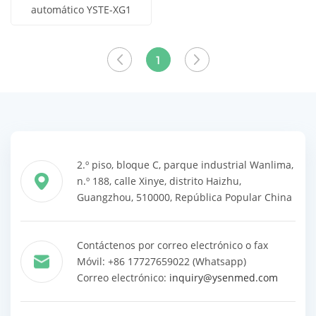
automático YSTE-XG1
Obtener
Ver todos
precio
los
1
productos
2.º piso, bloque C, parque industrial Wanlima,
n.º 188, calle Xinye, distrito Haizhu,
Guangzhou, 510000, República Popular China
Contáctenos por correo electrónico o fax
Móvil: +86 17727659022 (Whatsapp)
Correo electrónico:
inquiry@ysenmed.com