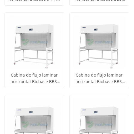
Obtener
Obtener
BBS-H1500B
H1800(X)
Ver todos
Ver todos
precio
precio
los
los
productos
productos
Cabina de flujo laminar
Cabina de flujo laminar
horizontal Biobase BBS-
horizontal Biobase BBS-
Obtener
Obtener
H1500
H1300(X)
Ver todos
Ver todos
precio
precio
los
los
productos
productos