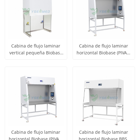
Cabina de flujo laminar
Cabina de flujo laminar
vertical pequeña Biobase
horizontal Biobase (PIVAS)
Obtener
Obtener
BBS-V800
BBS-H1800B
Ver todos
Ver todos
precio
precio
los
los
productos
productos
Cabina de flujo laminar
Cabina de flujo laminar
horizontal Biobase (PIVAS)
horizontal Biobase BBS-