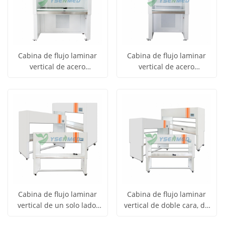
Cabina de flujo laminar
Cabina de flujo laminar
vertical de acero
vertical de acero
Obtener
Obtener
inoxidable para
inoxidable para
Ver todos
Ver todos
laboratorio, de una sola
laboratorio, de una sola
precio
precio
los
los
posición de trabajo, YSTE-
posición de trabajo, YSTE-
VS-840U SS
VS-840U SS
productos
productos
Cabina de flujo laminar
Cabina de flujo laminar
vertical de un solo lado,
vertical de doble cara, de
Obtener
Obtener
de acero inoxidable, con
acero inoxidable, con tres
Ver todos
Ver todos