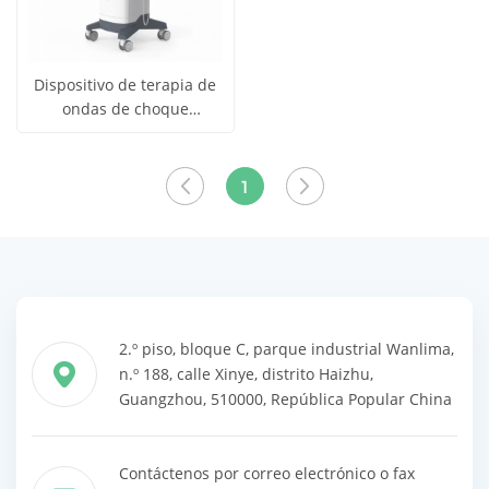
Dispositivo de terapia de
ondas de choque
Obtener
piezoeléctricas YSREH-
Ver todos
CJB-II
precio
los
1
productos
2.º piso, bloque C, parque industrial Wanlima,
n.º 188, calle Xinye, distrito Haizhu,
Guangzhou, 510000, República Popular China
Contáctenos por correo electrónico o fax