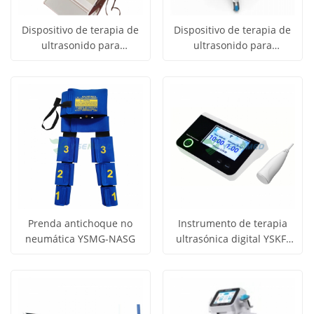
Dispositivo de terapia de
Dispositivo de terapia de
ultrasonido para
ultrasonido para
Obtener
Obtener
rehabilitación YSREH-CSB-
rehabilitación YSREH-CSB-
Ver todos
Ver todos
II
I
precio
precio
los
los
productos
productos
Prenda antichoque no
Instrumento de terapia
neumática YSMG-NASG
ultrasónica digital YSKF-
Obtener
Obtener
UT100
Ver todos
Ver todos
precio
precio
los
los
productos
productos