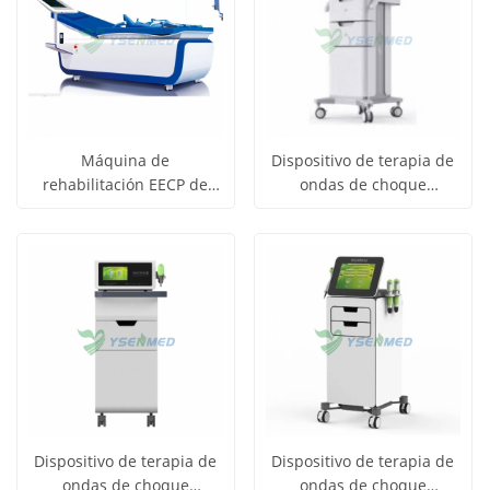
Máquina de
Dispositivo de terapia de
rehabilitación EECP de
ondas de choque
Obtener
Obtener
contrapulsación externa
enfocadas YSREH-FSWT-IC
Ver todos
Ver todos
secuencial tipo bolsa de
precio
precio
los
los
aire YSECP-TI
productos
productos
Dispositivo de terapia de
Dispositivo de terapia de
ondas de choque
ondas de choque