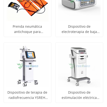
Prenda neumática
Dispositivo de
antichoque para
electroterapia de baja
Obtener
Obtener
extremidades inferiores y
frecuencia YSREH-TRON-II
Ver todos
Ver todos
abdomen YSMG-PASG-A
precio
precio
los
los
productos
productos
Dispositivo de terapia de
Dispositivo de
radiofrecuencia YSREH-
estimulación eléctrica
Obtener
Obtener
SPLL-V
neuromuscular YSREH-
Ver todos
Ver todos