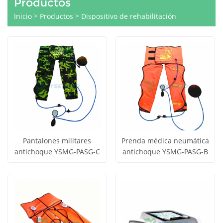
Productos
>
>
Inicio
Productos
Dispositivo de rehabilitación
Pantalones militares
Prenda médica neumática
antichoque YSMG-PASG-C
antichoque YSMG-PASG-B
Obtener
Obtener
Ver todos
Ver todos
precio
precio
los
los
productos
productos