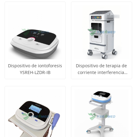
SISS-C
precio
precio
los
los
productos
productos
Dispositivo de iontoforesis
Dispositivo de terapia de
YSREH-LZDR-IB
corriente interferencial
Obtener
Obtener
YSREH-GR-AI
Ver todos
Ver todos
precio
precio
los
los
productos
productos