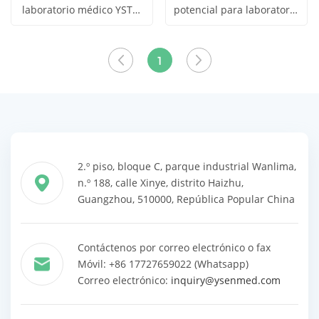
laboratorio médico YSTE-
potencial para laboratorio
Obtener
Obtener
TP10 YSENMED
médico YSTE-Ti50
Ver todos
Ver todos
YSENMED
precio
precio
los
los
1
productos
productos
2.º piso, bloque C, parque industrial Wanlima,
n.º 188, calle Xinye, distrito Haizhu,
Guangzhou, 510000, República Popular China
Contáctenos por correo electrónico o fax
Móvil: +86 17727659022 (Whatsapp)
Correo electrónico:
inquiry@ysenmed.com