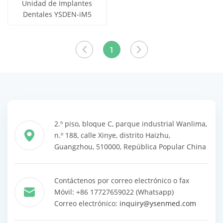
Unidad de Implantes
Dentales YSDEN-iM5
Obtener
Ver todos
precio
los
1
productos
2.º piso, bloque C, parque industrial Wanlima,
n.º 188, calle Xinye, distrito Haizhu,
Guangzhou, 510000, República Popular China
Contáctenos por correo electrónico o fax
Móvil: +86 17727659022 (Whatsapp)
Correo electrónico:
inquiry@ysenmed.com