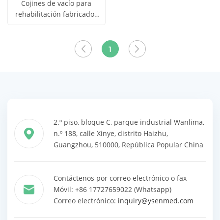
Cojines de vacío para
rehabilitación fabricados
Obtener
en China YSVC02
Ver todos
precio
los
1
productos
2.º piso, bloque C, parque industrial Wanlima,
n.º 188, calle Xinye, distrito Haizhu,
Guangzhou, 510000, República Popular China
Contáctenos por correo electrónico o fax
Móvil: +86 17727659022 (Whatsapp)
Correo electrónico:
inquiry@ysenmed.com