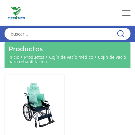
Productos
>
>
>
Inicio
Productos
Cojín de vacío médico
Cojín de vacío
para rehabilitación