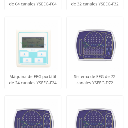
de 64 canales YSEEG-F64
de 32 canales YSEEG-F32
Obtener
Obtener
Ver todos
Ver todos
precio
precio
los
los
productos
productos
Máquina de EEG portátil
Sistema de EEG de 72
de 24 canales YSEEG-F24
canales YSEEG-D72
Obtener
Obtener
Ver todos
Ver todos
precio
precio
los
los
productos
productos