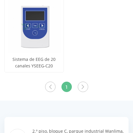
los
los
productos
productos
Sistema de EEG de 20
canales YSEEG-C20
Obtener
Ver todos
precio
los
1
productos
2.º piso, bloque C, parque industrial Wanlima,