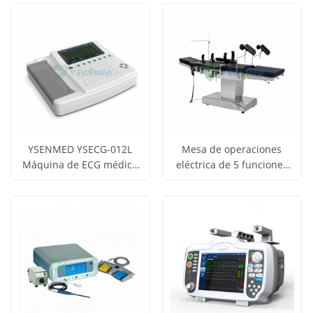
precio
precio
los
los
productos
productos
YSENMED YSECG-012L
Mesa de operaciones
Máquina de ECG médica
eléctrica de 5 funciones
Obtener
Obtener
Electrocardiógrafo de 12
YSOT-KJ5D
Ver todos
Ver todos
canales
precio
precio
los
los
productos
productos