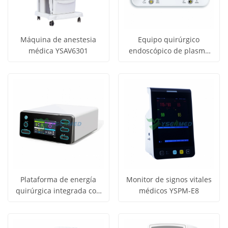
Máquina de anestesia
Equipo quirúrgico
médica YSAV6301
endoscópico de plasma
Obtener
Obtener
YSRFS-200A
Ver todos
Ver todos
precio
precio
los
los
productos
productos
Plataforma de energía
Monitor de signos vitales
quirúrgica integrada con
médicos YSPM-E8
Obtener
Obtener
funciones de bisturí
Ver todos
Ver todos
ultrasónico y sellado de
precio
precio
los
los
vasos sanguíneos YSESU-