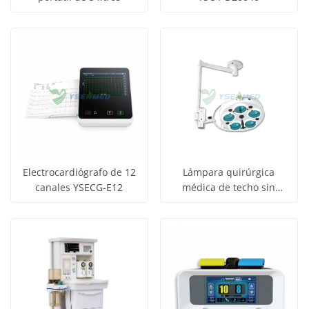
Obtener
Obtener
Ver todos
Ver todos
precio
precio
los
los
productos
productos
Electrocardiógrafo de 12
Lámpara quirúrgica
canales YSECG-E12
médica de techo sin
Obtener
Obtener
sombras YSOT05L
Ver todos
Ver todos
precio
precio
los
los
productos
productos