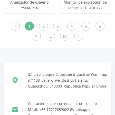
Analizador de oxígeno
Monitor de extracción de
YSOA-P1A
sangre YSTE-CXC12Z
Obtener
Obtener
Ver todos
Ver todos
precio
precio
los
los
1
2
3
4
5
6
productos
productos
7
...
18
2.º piso, bloque C, parque industrial Wanlima,
n.º 188, calle Xinye, distrito Haizhu,
Guangzhou, 510000, República Popular China
Contáctenos por correo electrónico o fax
Móvil: +86 17727659022 (Whatsapp)