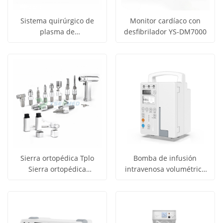
Sistema quirúrgico de
Monitor cardíaco con
plasma de
desfibrilador YS-DM7000
Obtener
Obtener
radiofrecuencia para
Ver todos
Ver todos
medicina deportiva
precio
precio
los
los
YSENMED YSRFS-100A
productos
productos
Sierra ortopédica Tplo
Bomba de infusión
Sierra ortopédica
intravenosa volumétrica
Obtener
Obtener
Instrumentos quirúrgicos
YSSY-820
Ver todos
Ver todos
ortopédicos YSDZ0501
precio
precio
los
los
productos
productos