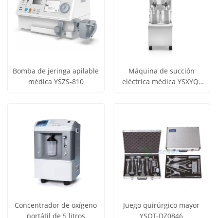
Bomba de jeringa apilable
Máquina de succión
médica YSZS-810
eléctrica médica YSXYQ-
Obtener
Obtener
H001
Ver todos
Ver todos
precio
precio
los
los
productos
productos
Concentrador de oxígeno
Juego quirúrgico mayor
portátil de 5 litros
YSOT-DZ0846