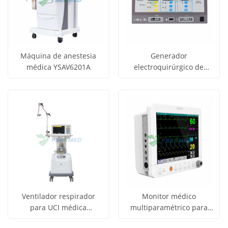
Máquina de anestesia
Generador
médica YSAV6201A
electroquirúrgico de
Obtener
Obtener
diatermia médica de 300
Ver todos
Ver todos
W YSESU-300S
precio
precio
los
los
productos
productos
Ventilador respirador
Monitor médico
para UCI médica
multiparamétrico para
Obtener
Obtener
YSAV3010
pacientes YSPM-UN12
Ver todos
Ver todos