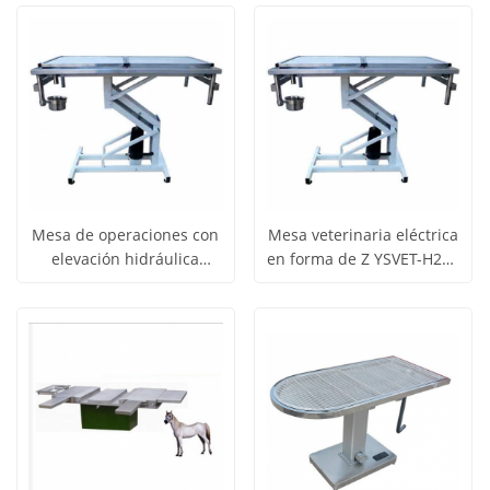
YSVET-OT06
gorilas YSVET0512
precio
precio
los
los
productos
productos
Mesa de operaciones con
Mesa veterinaria eléctrica
elevación hidráulica
en forma de Z YSVET-H202
Obtener
Obtener
YSVET-H-202
para perros y gatos
Ver todos
Ver todos
precio
precio
los
los
productos
productos