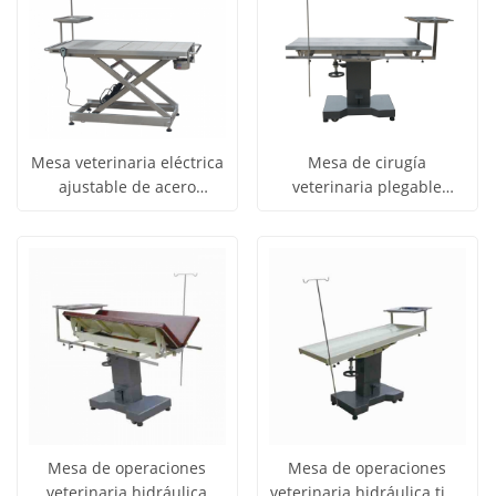
Mesa veterinaria eléctrica
Mesa de cirugía
ajustable de acero
veterinaria plegable
Obtener
Obtener
inoxidable 304 YSVET0506
hidráulica manual
Ver todos
Ver todos
YSVET0503
precio
precio
los
los
productos
productos
Mesa de operaciones
Mesa de operaciones
veterinaria hidráulica
veterinaria hidráulica tipo