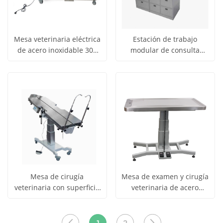
Mesa veterinaria eléctrica
Estación de trabajo
de acero inoxidable 304
modular de consulta
Obtener
Obtener
YSVET106
veterinaria YSFT-DZ01 con
Ver todos
Ver todos
lavabo
precio
precio
los
los
productos
productos
Mesa de cirugía
Mesa de examen y cirugía
veterinaria con superficie
veterinaria de acero
Obtener
Obtener
calefactada YSFT-888 V-
inoxidable YSFT-882
Ver todos
Ver todos
Top
precio
precio
los
los