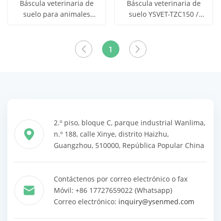
Báscula veterinaria de
Báscula veterinaria de
suelo para animales
suelo YSVET-TZC150 /
Obtener
Obtener
YSVET-TZC-L
Báscula digital para
Ver todos
Ver todos
mascotas con pantalla
precio
precio
los
los
LCD / Báscula de alta
1
precisión para animales
productos
productos
2.º piso, bloque C, parque industrial Wanlima,
n.º 188, calle Xinye, distrito Haizhu,
Guangzhou, 510000, República Popular China
Contáctenos por correo electrónico o fax
Móvil: +86 17727659022 (Whatsapp)
Correo electrónico:
inquiry@ysenmed.com