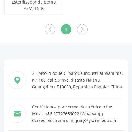
Esterilizador de perno
YSMJ-LS-B
Obtener
Ver todos
precio
los
1
productos
2.º piso, bloque C, parque industrial Wanlima,
n.º 188, calle Xinye, distrito Haizhu,
Guangzhou, 510000, República Popular China
Contáctenos por correo electrónico o fax
Móvil: +86 17727659022 (Whatsapp)
Correo electrónico:
inquiry@ysenmed.com