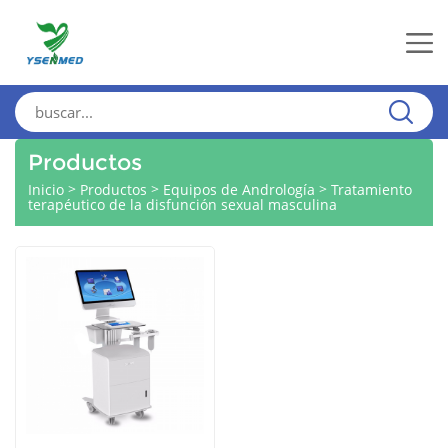
Productos
>
>
>
Inicio
Productos
Equipos de Andrología
Tratamiento
terapéutico de la disfunción sexual masculina