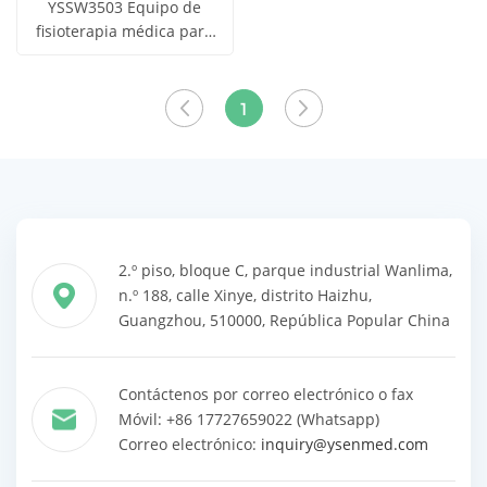
YSSW3503 Equipo de
fisioterapia médica para
Obtener
la disfunción sexual
Ver todos
masculina
precio
los
1
productos
2.º piso, bloque C, parque industrial Wanlima,
n.º 188, calle Xinye, distrito Haizhu,
Guangzhou, 510000, República Popular China
Contáctenos por correo electrónico o fax
Móvil: +86 17727659022 (Whatsapp)
Correo electrónico:
inquiry@ysenmed.com