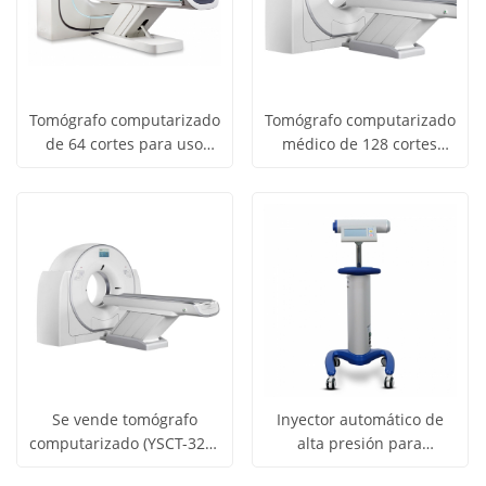
Tomógrafo computarizado
Tomógrafo computarizado
de 64 cortes para uso
médico de 128 cortes
Obtener
Obtener
hospitalario YSCT-64N
YSCT-128C
Ver todos
Ver todos
precio
precio
los
los
productos
productos
Se vende tomógrafo
Inyector automático de
computarizado (YSCT-32C)
alta presión para
Obtener
Obtener
de 32 cortes.
tomografía
Ver todos
Ver todos