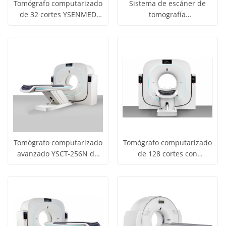
Tomógrafo computarizado
Sistema de escáner de
de 32 cortes YSENMED
tomografía
Obtener
Obtener
YSCT-32P Spectrum CT
computarizada por TC
Ver todos
Ver todos
cardíaca YSENMED YSCT-
precio
precio
los
los
128X
productos
productos
Tomógrafo computarizado
Tomógrafo computarizado
avanzado YSCT-256N de
de 128 cortes con
Obtener
Obtener
256 cortes.
certificado CE YSCT-128N
Ver todos
Ver todos
precio
precio
los
los
productos
productos