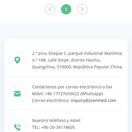
computarizada (PET)
precio
precio
los
los
Jeringas angiográficas
1
para TC Inyector para
productos
productos
tomografía
computarizada YSZS-HP-S
2.º piso, bloque C, parque industrial Wanlima,
n.º 188, calle Xinye, distrito Haizhu,
Guangzhou, 510000, República Popular China
Contáctenos por correo electrónico o fax
Móvil: +86 17727659022 (Whatsapp)
Correo electrónico:
inquiry@ysenmed.com
Nuestro teléfono y móvil
TEL: +86-20-34174605