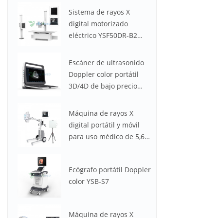
Sistema de rayos X
digital motorizado
eléctrico YSF50DR-B2
YSENMED de 50 kW y
630 mA
Escáner de ultrasonido
Doppler color portátil
3D/4D de bajo precio
YSB-M30
Máquina de rayos X
digital portátil y móvil
para uso médico de 5,6
kW y 100 mA YSX056-PE
(YSF056DR-A)
Ecógrafo portátil Doppler
color YSB-S7
Máquina de rayos X