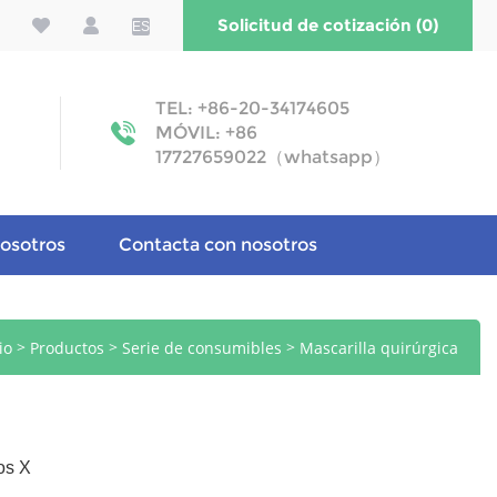
Solicitud de cotización (0)
ES
TEL: +86-20-34174605
MÓVIL: +86
17727659022（whatsapp）
osotros
Contacta con nosotros
>
>
>
io
Productos
Serie de consumibles
Mascarilla quirúrgica
os X