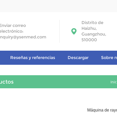
Distrito de
Enviar correo
Haizhu,
electrónico:
Guangzhou,
inquiry@ysenmed.com
510000
Reseñas y referencias
Descargar
Sobre n
uctos
Inic
Máquina de ray