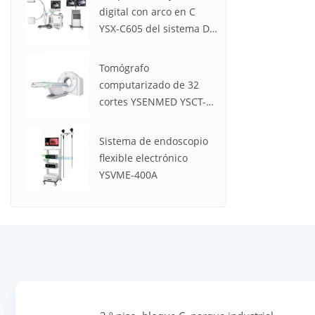
digital con arco en C
YSX-C605 del sistema DR
médico
Tomógrafo
computarizado de 32
cortes YSENMED YSCT-
32P Spectrum CT
Sistema de endoscopio
flexible electrónico
YSVME-400A