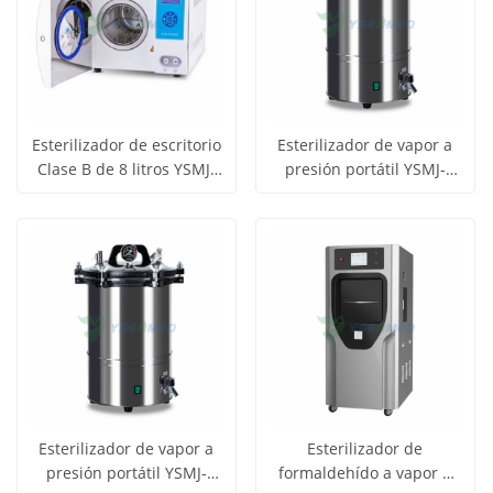
Esterilizador de escritorio
Esterilizador de vapor a
Clase B de 8 litros YSMJ-
presión portátil YSMJ-
Obtener
Obtener
DGT-B8
DGS-A24
Ver todos
Ver todos
precio
precio
los
los
productos
productos
Esterilizador de vapor a
Esterilizador de
presión portátil YSMJ-
formaldehído a vapor a
Obtener
Obtener