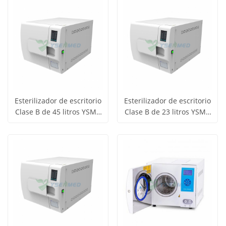
los
los
productos
productos
Esterilizador de escritorio
Esterilizador de escritorio
Clase B de 45 litros YSMJ-
Clase B de 23 litros YSMJ-
Obtener
Obtener
DGT-E45
DGT-E23
Ver todos
Ver todos
precio
precio
los
los
productos
productos