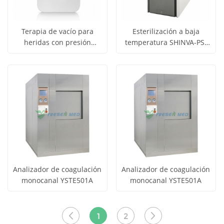
Terapia de vacío para
Esterilización a baja
heridas con presión
temperatura SHINVA-PS-
Obtener
Obtener
negativa YSNPWT-24
100XP
Ver todos
Ver todos
precio
precio
los
los
productos
productos
Analizador de coagulación
Analizador de coagulación
monocanal YSTE501A
monocanal YSTE501A
Obtener
Obtener
Ver todos
Ver todos
precio
precio
los
los
1
2