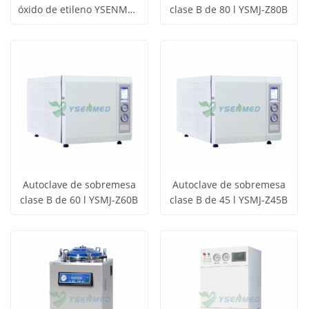
óxido de etileno YSENMED
clase B de 80 l YSMJ-Z80B
Obtener
Obtener
120L YSMJ-ETO120
Ver todos
Ver todos
precio
precio
los
los
productos
productos
Autoclave de sobremesa
Autoclave de sobremesa
clase B de 60 l YSMJ-Z60B
clase B de 45 l YSMJ-Z45B
Obtener
Obtener
Ver todos
Ver todos
precio
precio
los
los
productos
productos