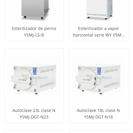
Esterilizador de perno
Esterilizador a vapor
YSMJ-LS-B
horizontal serie WY YSMJ-
Obtener
Obtener
DG-WY
Ver todos
Ver todos
precio
precio
los
los
productos
productos
Autoclave 23L clase N
Autoclave 18L clase N
YSMJ-DGT-N23
YSMJ-DGT-N18
Obtener
Obtener
Ver todos
Ver todos
precio
precio