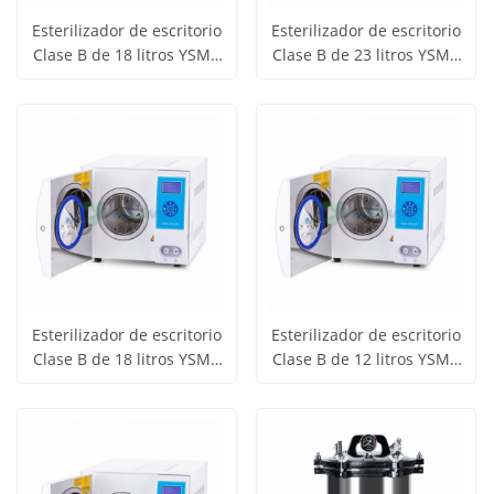
Esterilizador de escritorio
Esterilizador de escritorio
Clase B de 18 litros YSMJ-
Clase B de 23 litros YSMJ-
Obtener
Obtener
DGT-E18
DGT-B23
Ver todos
Ver todos
precio
precio
los
los
productos
productos
Esterilizador de escritorio
Esterilizador de escritorio
Clase B de 18 litros YSMJ-
Clase B de 12 litros YSMJ-
Obtener
Obtener
DGT-B18
DGT-B12
Ver todos
Ver todos
precio
precio
los
los
productos
productos