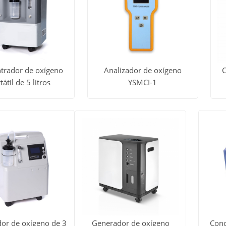
trador de oxígeno
Analizador de oxígeno
C
tátil de 5 litros
YSMCI-1
dos
Ver todos
V
Obtener
Obtener
los
precio
precio
tos
productos
p
or de oxígeno de 3
Generador de oxígeno
Conc