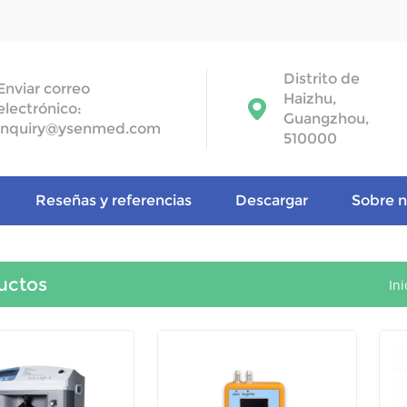
Distrito de
Enviar correo
Haizhu,
electrónico:
Guangzhou,
inquiry@ysenmed.com
510000
Reseñas y referencias
Descargar
Sobre n
uctos
Ini