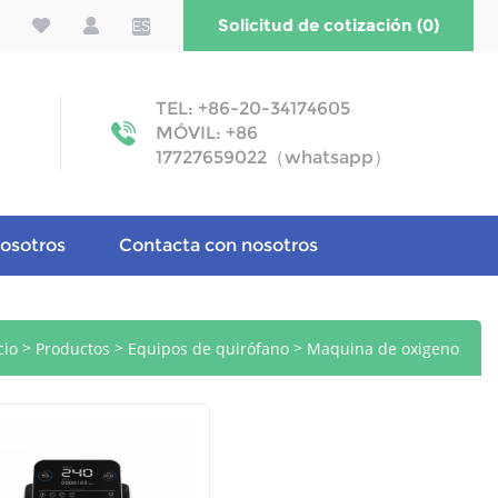
Solicitud de cotización (0)
ES
TEL: +86-20-34174605
MÓVIL: +86
17727659022（whatsapp）
osotros
Contacta con nosotros
>
>
>
cio
Productos
Equipos de quirófano
Maquina de oxigeno