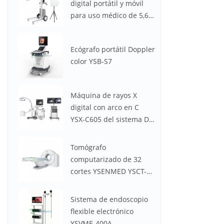
digital portátil y móvil
para uso médico de 5,6
kW y 100 mA YSX056-PE
(YSF056DR-A)
Ecógrafo portátil Doppler
color YSB-S7
Máquina de rayos X
digital con arco en C
YSX-C605 del sistema DR
médico
Tomógrafo
computarizado de 32
cortes YSENMED YSCT-
32P Spectrum CT
Sistema de endoscopio
flexible electrónico
YSVME-400A