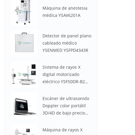
Máquina de anestesia
médica YSAV6201A
Detector de panel plano
cableado médico
YSENMED YSFPD4343R
Sistema de rayos X
digital motorizado
eléctrico YSF50DR-B2
YSENMED de 50 kW y
630 mA
Escáner de ultrasonido
Doppler color portátil
3D/4D de bajo precio
YSB-M30
Máquina de rayos X