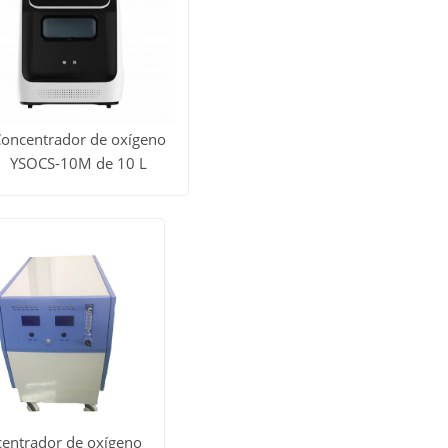
oncentrador de oxígeno
YSOCS-10M de 10 L
er todos
Obtener
los
precio
roductos
entrador de oxígeno