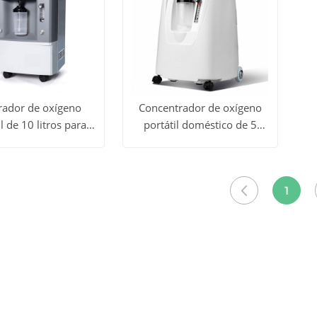
ador de oxígeno
Concentrador de oxígeno
l de 10 litros para
portátil doméstico de 5
dos
Ver todos
doméstico (PSA)
litros YSOCS-5D
Obtener
Obtener
los
precio
precio
1
tos
productos