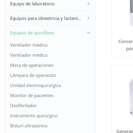
Equipo de laboratorio
Equipos para obstetricia y lactantes
Equipos de quirófano
Concen
Ventilador médico
por
Ver to
Ventilador médico
Mesa de operaciones
los
Lámpara de operación
produc
Unidad electroquirúrgica
Monitor de pacientes
Desfibrilador
Instrumento quirúrgico
Bisturí ultrasónico
Generad