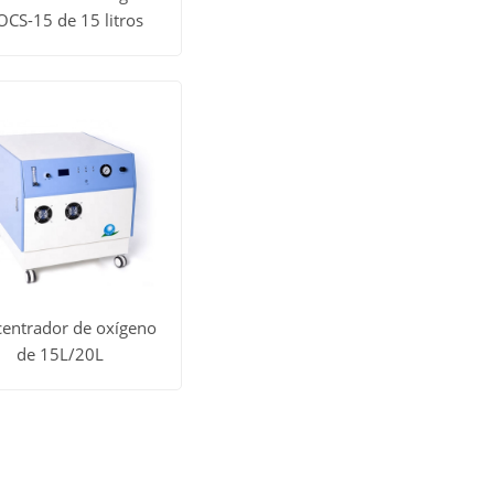
OCS-15 de 15 litros
todos
Obtener
os
precio
uctos
entrador de oxígeno
de 15L/20L
todos
Obtener
os
precio
uctos