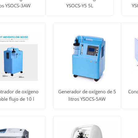
tros YSOCS-3AW
YSOCS-Y5 5L
YS
dos
Ver todos
Ver 
Obtener
Obtener
los
l
precio
precio
tos
productos
prod
trador de oxígeno
Generador de oxígeno de 5
Conc
ble flujo de 10 l
litros YSOCS-5AW
dos
Ver todos
Ver 
Obtener
Obtener
los
l
precio
precio
tos
productos
prod