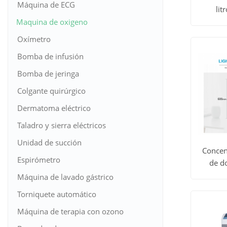
Máquina de ECG
li
Ver to
Maquina de oxigeno
los
Oxímetro
Bomba de infusión
produc
Bomba de jeringa
Colgante quirúrgico
Dermatoma eléctrico
Taladro y sierra eléctricos
Unidad de succión
Concen
Espirómetro
de do
Ver to
Máquina de lavado gástrico
los
Torniquete automático
Máquina de terapia con ozono
produc