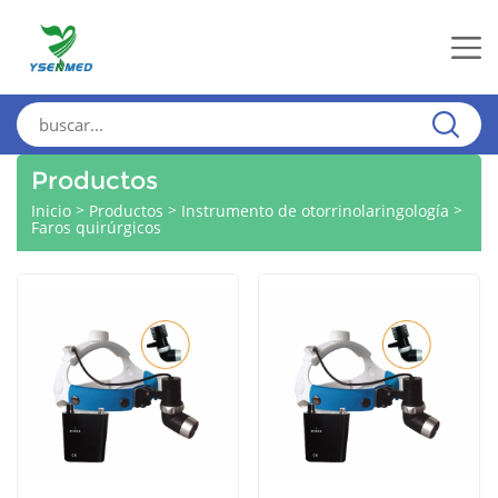
Productos
>
>
>
Inicio
Productos
Instrumento de otorrinolaringología
Faros quirúrgicos