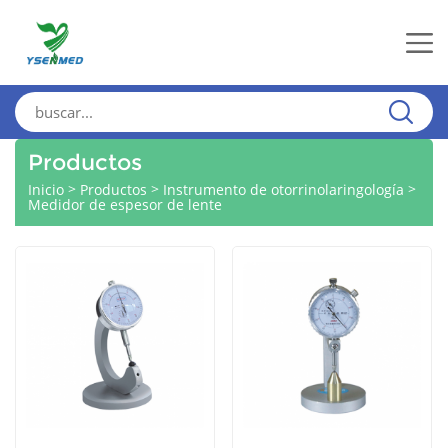
Productos
>
>
>
Inicio
Productos
Instrumento de otorrinolaringología
Medidor de espesor de lente