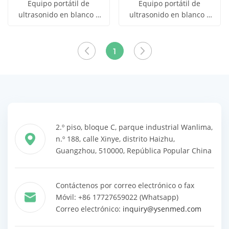
Equipo portátil de
Equipo portátil de
ultrasonido en blanco y
ultrasonido en blanco y
Obtener
Obtener
negro YSB-MU15
negro YSB-MU15
Ver todos
Ver todos
precio
precio
los
los
1
productos
productos
2.º piso, bloque C, parque industrial Wanlima,
n.º 188, calle Xinye, distrito Haizhu,
Guangzhou, 510000, República Popular China
Contáctenos por correo electrónico o fax
Móvil: +86 17727659022 (Whatsapp)
Correo electrónico:
inquiry@ysenmed.com