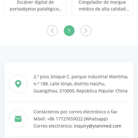
Escáner digital de
Congelador de morgue
portaobjetos patológicos
médico de alta calidad
Obtener
Obtener
YSPD-TRO-006
para 9 cuerpos
Ver todos
Ver todos
YSSTG0109
precio
precio
los
los
1
productos
productos
2.º piso, bloque C, parque industrial Wanlima,
n.º 188, calle Xinye, distrito Haizhu,
Guangzhou, 510000, República Popular China
Contáctenos por correo electrónico o fax
Móvil: +86 17727659022 (Whatsapp)
Correo electrónico:
inquiry@ysenmed.com