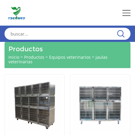
Productos
>
>
>
Inicio
Productos
Equipos veterinarios
jaulas
veterinarias