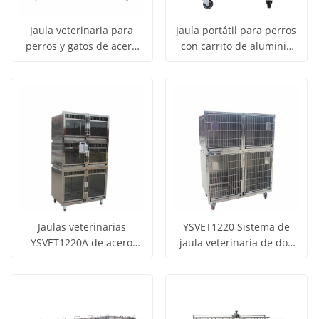
Jaula veterinaria para
Jaula portátil para perros
perros y gatos de acero
con carrito de aluminio
Obtener
Obtener
inoxidable, combinada
YSKB-511 para
Ver todos
Ver todos
para mascotas,
exhibiciones caninas
precio
precio
los
los
YSVET1830M
productos
productos
Jaulas veterinarias
YSVET1220 Sistema de
YSVET1220A de acero
jaula veterinaria de dos
Obtener
Obtener
inoxidable 304 para 6
capas de acero inoxidable
Ver todos
Ver todos
mascotas, para exhibición
304 con 4
precio
precio
los
los
en tienda de mascotas
compartimentos
productos
productos