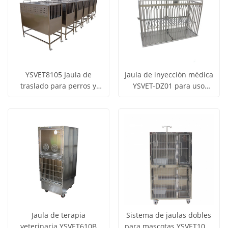
YSVET8105 Jaula de
Jaula de inyección médica
traslado para perros y
YSVET-DZ01 para uso
Obtener
Obtener
gatos de tamaño pequeño
veterinario: jaula
Ver todos
Ver todos
y mediano
duradera de acero
precio
precio
los
los
inoxidable para perros y
gatos.
productos
productos
Jaula de terapia
Sistema de jaulas dobles
veterinaria YSVET610B
para mascotas YSVET1000