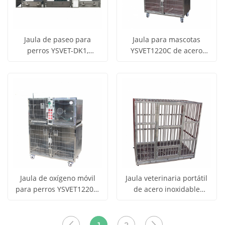
Jaula de paseo para
Jaula para mascotas
perros YSVET-DK1,
YSVET1220C de acero
Obtener
Obtener
económica y accesible
inoxidable 304 con luz
Ver todos
Ver todos
para clínicas veterinarias.
infrarroja para UCI
precio
precio
los
los
veterinaria
productos
productos
Jaula de oxígeno móvil
Jaula veterinaria portátil
para perros YSVET1220B:
de acero inoxidable
Obtener
Obtener
cámara de oxígeno
YSVET1200 para perros y
Ver todos
Ver todos
portátil para mascotas
gatos
precio
precio
los
los