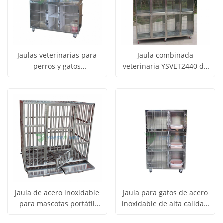
Jaulas veterinarias para
Jaula combinada
perros y gatos
veterinaria YSVET2440 de
Obtener
Obtener
YSVET1500M de acero
acero inoxidable 304 para
Ver todos
Ver todos
inoxidable 304 de alta
exhibición de animales
precio
precio
los
los
gama, de acrílico, para
mascotas
productos
productos
Jaula de acero inoxidable
Jaula para gatos de acero
para mascotas portátil
inoxidable de alta calidad
Obtener
Obtener
YSVET1200, jaula para
YSVET900M con inodoro
Ver todos
Ver todos