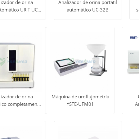
izador de orina
Analizador de orina portátil
tomático URIT UC-
automático UC-32B
s
dos
Ver todos
V
58
Obtener
Obtener
los
precio
precio
tos
productos
p
izador de orina
Máquina de uroflujometría
ico completamente
YSTE-UFM01
A
dos
Ver todos
Ver 
izado YSTE-US1000
a
Obtener
Obtener
los
l
precio
precio
tos
productos
prod