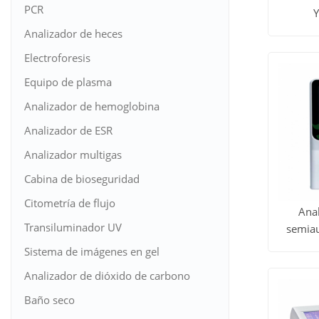
PCR
Ver to
Analizador de heces
los
Electroforesis
Equipo de plasma
produc
Analizador de hemoglobina
Analizador de ESR
Analizador multigas
Cabina de bioseguridad
Citometría de flujo
Anal
Transiluminador UV
semiau
Ver to
Sistema de imágenes en gel
los
Analizador de dióxido de carbono
produc
Baño seco