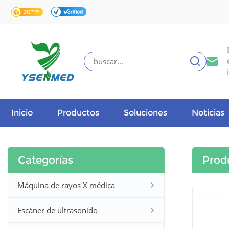
Inicio
Productos
Soluciones
Noticias
Categorías
Prod
Máquina de rayos X médica
Escáner de ultrasonido