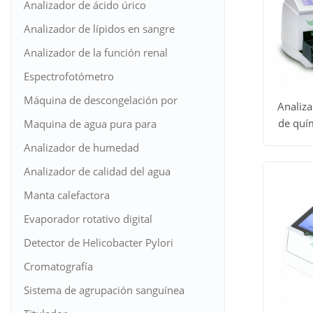
Analizador de ácido úrico
Analizador de lípidos en sangre
Analizador de la función renal
Espectrofotómetro
Máquina de descongelación por
Analiz
de quím
plasma
Maquina de agua pura para
Ver to
laboratorio
Analizador de humedad
los
Analizador de calidad del agua
produc
Manta calefactora
Evaporador rotativo digital
Detector de Helicobacter Pylori
Cromatografía
Sistema de agrupación sanguínea