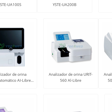
YSTE-UA100S
YSTE-UA200B
dos
Ver todos
Ver 
Obtener
Obtener
los
l
precio
precio
tos
productos
prod
izador de orina
Analizador de orina URIT-
Anal
tomático AI-Libre
560 Al-Libre
50
dos
Ver todos
Ver 
US-500
refle
Obtener
Obtener
los
l
precio
precio
tos
productos
prod