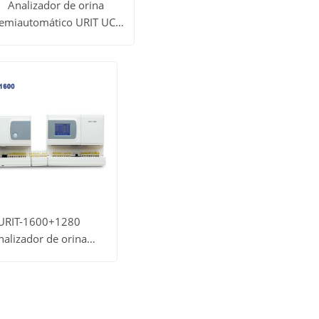
Analizador de orina
emiautomático URIT UC-
er todos
32A
Obtener
los
precio
roductos
URIT-1600+1280
nalizador de orina
todos
utomático de alta
Obtener
precisión
os
precio
uctos