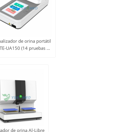
alizador de orina portátil
TE-UA150 (14 pruebas en
er todos
60 segundos)
Obtener
los
precio
roductos
ador de orina Al-Libre