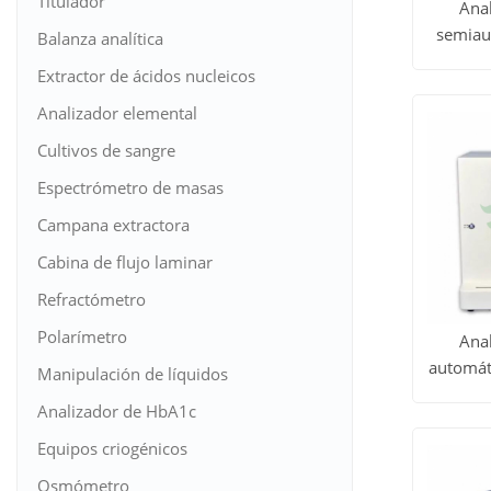
Titulador
Anal
semiau
Balanza analítica
Ver to
Extractor de ácidos nucleicos
los
Analizador elemental
produc
Cultivos de sangre
Espectrómetro de masas
Campana extractora
Cabina de flujo laminar
Refractómetro
Polarímetro
Anal
automát
Manipulación de líquidos
Ver to
automat
Analizador de HbA1c
los
Equipos criogénicos
produc
Osmómetro