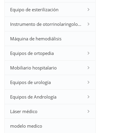
Equipo de esterilización
Instrumento de otorrinolaringología
Máquina de hemodiálisis
Equipos de ortopedia
Mobiliario hospitalario
Equipos de urología
Equipos de Andrología
Láser médico
modelo medico