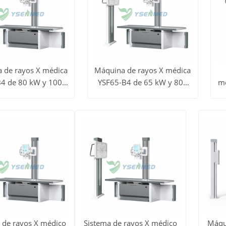
 de rayos X médica
Máquina de rayos X médica
4 de 80 kW y 1000
YSF65-B4 de 65 kW y 800
m
dos
Ver todos
V
mA
mA
Obtener
Obtener
los
precio
precio
tos
productos
p
 de rayos X médico
Sistema de rayos X médico
Máqui