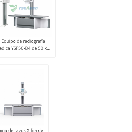
Equipo de radiografía
édica YSF50-B4 de 50 kW
er todos
y 630 mA
Obtener
los
precio
roductos
na de rayos X fija de