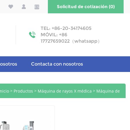
Solicitud de cotización (0)
ES
TEL: +86-20-34174605
MÓVIL: +86
17727659022（whatsapp）
osotros
Contacta con nosotros
>
>
>
Inicio
Productos
Máquina de rayos X médica
Máquina de
rayos X de alta frecuencia