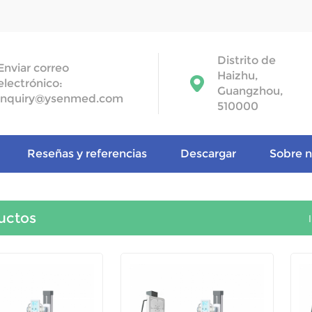
Distrito de
Enviar correo
Haizhu,
electrónico:
Guangzhou,
inquiry@ysenmed.com
510000
Reseñas y referencias
Descargar
Sobre n
uctos