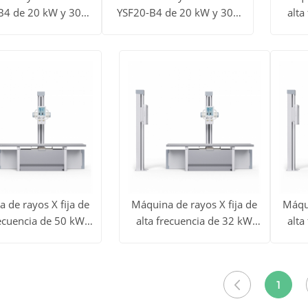
B4 de 20 kW y 300
YSF20-B4 de 20 kW y 300
alta
dos
Ver todos
Ver 
mA
mA
YS
Obtener
Obtener
los
l
precio
precio
tos
productos
prod
 de rayos X fija de
Máquina de rayos X fija de
Máqui
recuencia de 50 kW
alta frecuencia de 32 kW
alta
dos
Ver todos
Ver 
00G (YSF50-B3)
YSX320G (YSF32-B3)
YS
Obtener
Obtener
los
l
precio
precio
1
tos
productos
prod