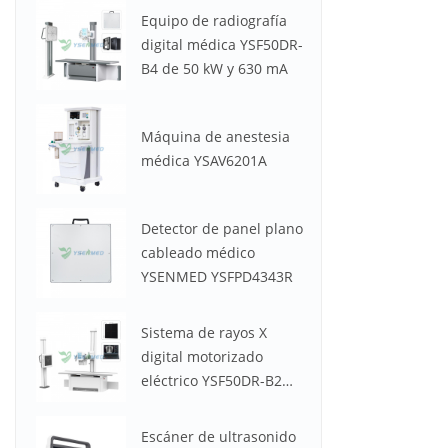
Equipo de radiografía
digital médica YSF50DR-
B4 de 50 kW y 630 mA
Máquina de anestesia
médica YSAV6201A
Detector de panel plano
cableado médico
YSENMED YSFPD4343R
Sistema de rayos X
digital motorizado
eléctrico YSF50DR-B2
YSENMED de 50 kW y
630 mA
Escáner de ultrasonido