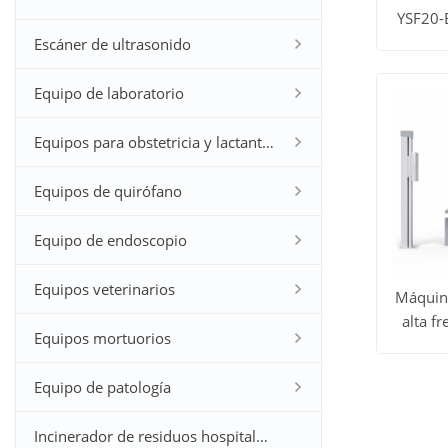
YSF20-
Ver to
Escáner de ultrasonido
los
Equipo de laboratorio
produc
Equipos para obstetricia y lactantes
Equipos de quirófano
Equipo de endoscopio
Equipos veterinarios
Máquina
alta f
Equipos mortuorios
Ver to
YSX5
los
Equipo de patología
produc
Incinerador de residuos hospitalarios