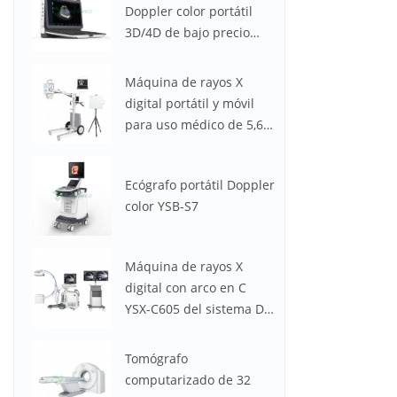
Doppler color portátil
3D/4D de bajo precio
YSB-M30
Máquina de rayos X
digital portátil y móvil
para uso médico de 5,6
kW y 100 mA YSX056-PE
(YSF056DR-A)
Ecógrafo portátil Doppler
color YSB-S7
Máquina de rayos X
digital con arco en C
YSX-C605 del sistema DR
médico
Tomógrafo
computarizado de 32