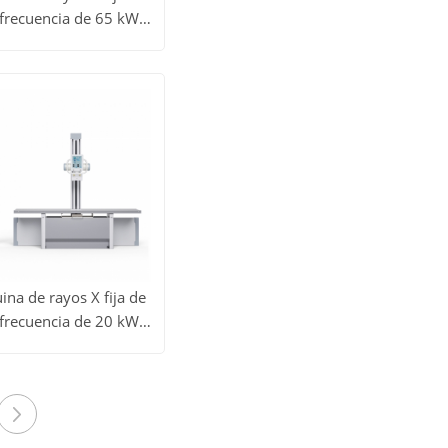
 frecuencia de 65 kW
todos
X650G (YSF65-B3)
Obtener
os
precio
uctos
na de rayos X fija de
 frecuencia de 20 kW
todos
X200G (YSF20-B3)
Obtener
os
precio
uctos