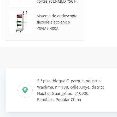
cortes YSENMED YSCT-
32P Spectrum CT
Sistema de endoscopio
flexible electrónico
YSVME-400A
2.º piso, bloque C, parque industrial
Wanlima, n.º 188, calle Xinye, distrito
Haizhu, Guangzhou, 510000,
República Popular China