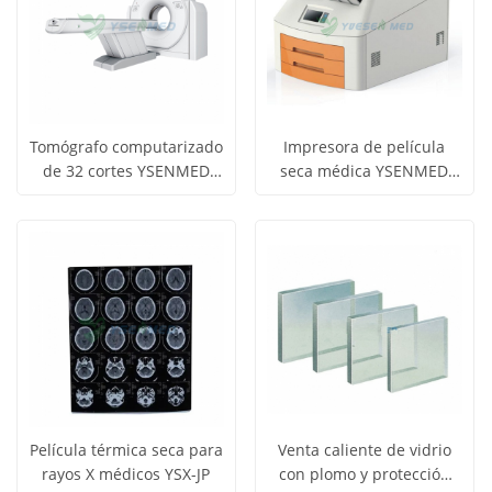
Tomógrafo computarizado
Impresora de película
de 32 cortes YSENMED
seca médica YSENMED
Obtener
Obtener
YSCT-32P Spectrum CT
YSX-430DY
Ver todos
Ver todos
precio
precio
los
los
productos
productos
Película térmica seca para
Venta caliente de vidrio
rayos X médicos YSX-JP
con plomo y protección