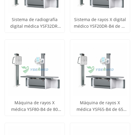
Sistema de radiografía
Sistema de rayos X digital
digital médica YSF32DR-
médico YSF20DR-B4 de 20
Obtener
Obtener
B4 de 32 kW y 400 mA
kW y 300 mA
Ver todos
Ver todos
precio
precio
los
los
productos
productos
Máquina de rayos X
Máquina de rayos X
médica YSF80-B4 de 80
médica YSF65-B4 de 65
Obtener
Obtener
kW y 1000 mA
kW y 800 mA
Ver todos
Ver todos
precio
precio
los
los