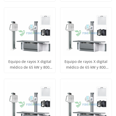
Obtener
Obtener
contra rayos X YSX1613
Ver todos
Ver todos
precio
precio
los
los
productos
productos
Equipo de rayos X digital
Equipo de rayos X digital
médico de 65 kW y 800
médico de 65 kW y 800
Obtener
Obtener
mA, modelo YSF65DR-B4
mA, modelo YSF65DR-B4
Ver todos
Ver todos
precio
precio
los
los
productos
productos