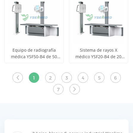
productos
productos
Equipo de radiografía
Sistema de rayos X
médica YSF50-B4 de 50
médico YSF20-B4 de 20
Obtener
Obtener
kW y 630 mA
kW y 300 mA
Ver todos
Ver todos
precio
precio
los
los
1
2
3
4
5
6
productos
productos
7