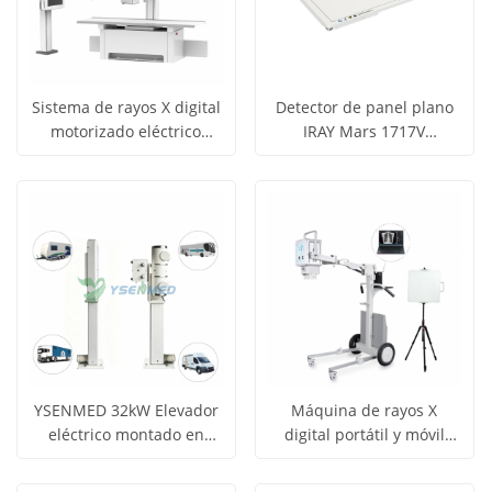
Sistema de rayos X digital
Detector de panel plano
motorizado eléctrico
IRAY Mars 1717V
Obtener
Obtener
YSF50DR-B2 YSENMED de
inalámbrico de tamaño de
Ver todos
Ver todos
50 kW y 630 mA
casete de 17 x 17
precio
precio
los
los
pulgadas
productos
productos
YSENMED 32kW Elevador
Máquina de rayos X
eléctrico montado en
digital portátil y móvil
Obtener
Obtener
vehículo, máquina de
para uso médico de 5,6
Ver todos
Ver todos
rayos X digital YSX-CZ32A
kW y 100 mA YSX056-PE
precio
precio