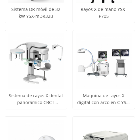
Sistema DR móvil de 32
Rayos X de mano YSX-
kW YSX-mDR32B
P705
Obtener
Obtener
Ver todos
Ver todos
precio
precio
los
los
productos
productos
Sistema de rayos X dental
Máquina de rayos X
panorámico CBCT
digital con arco en C YSX-
Obtener
Obtener
YSX1005R
C605 del sistema DR
Ver todos
Ver todos
médico
precio
precio
los
los
productos
productos