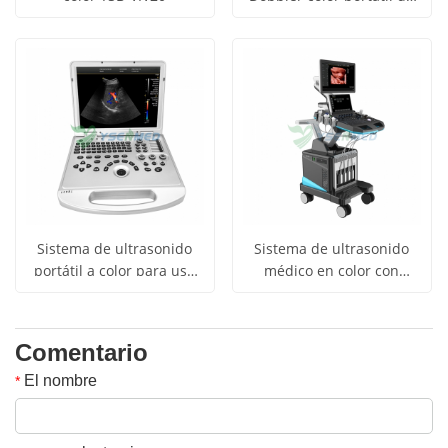
alta calidad YSB-M5
Sistema de ultrasonido
Sistema de ultrasonido
portátil a color para uso
médico en color con
médico YSB-L3
carrito 3D, 4D y 5D YSB-
T30
Comentario
El nombre
*