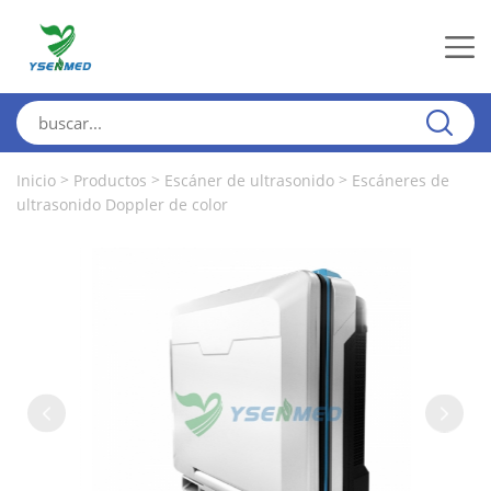
>
>
>
Inicio
Productos
Escáner de ultrasonido
Escáneres de
ultrasonido Doppler de color