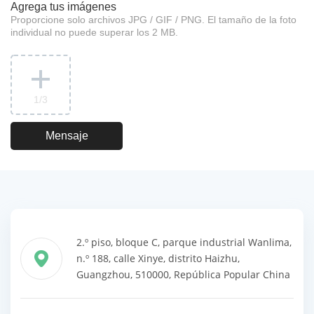
Agrega tus imágenes
Proporcione solo archivos JPG / GIF / PNG. El tamaño de la foto
individual no puede superar los 2 MB.
1
/3
2.º piso, bloque C, parque industrial Wanlima,
n.º 188, calle Xinye, distrito Haizhu,
Guangzhou, 510000, República Popular China