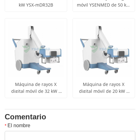
kW YSX-mDR32B
móvil YSENMED de 50 kW
YSX-mDR50B
Máquina de rayos X
Máquina de rayos X
digital móvil de 32 kW y
digital móvil de 20 kW y
400 mA de YSENMED YSX-
400 mA de YSENMED YSX-
mDR32D
mDR20D
Comentario
El nombre
*